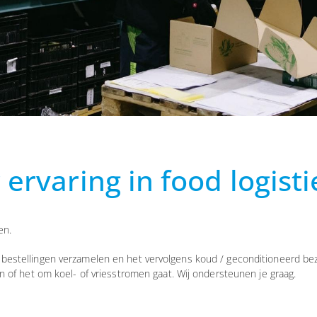
 ervaring in food logisti
en.
bestellingen verzamelen en het vervolgens koud / geconditioneerd bez
n of het om koel- of vriesstromen gaat. Wij ondersteunen je graag.