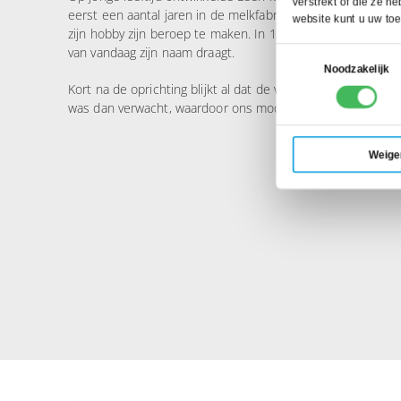
verstrekt of die ze 
eerst een aantal jaren in de melkfabriek van zijn familie 
website kunt u uw to
zijn hobby zijn beroep te maken. In 1987 legt hij de basis v
van vandaag zijn naam draagt.
Toestemmingsselectie
Noodzakelijk
Kort na de oprichting blijkt al dat de vraag naar vriesopslag
was dan verwacht, waardoor ons mooie bedrijf een vliegend
Weige