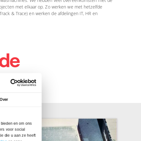
ot wasmachines. We hebben veel overeenkomsten met de
ojecten met elkaar op. Zo werken we met hetzelfde
ack & Trace) en werken de afdelingen IT, HR en
Over
e bieden en om ons
rs voor social
e die u aan ze heeft