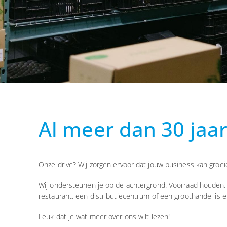
Al meer dan 30 jaar
Onze drive? Wij zorgen ervoor dat jouw business kan groei
Wij ondersteunen je op de achtergrond. Voorraad houden, 
restaurant, een distributiecentrum of een groothandel is e
Leuk dat je wat meer over ons wilt lezen!