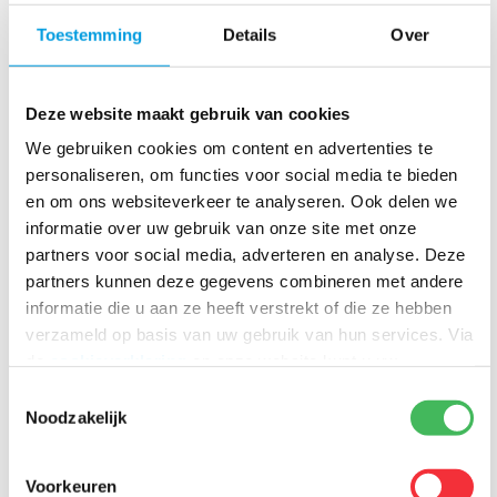
Lelieveld
voor Leen Menken
Toestemming
Details
Over
14 maart 2024
26 oktober 2023
Deze website maakt gebruik van cookies
We gebruiken cookies om content en advertenties te
“Leen Menken is
personaliseren, om functies voor social media te bieden
de enige die kan
Wij helpen van een
en om ons websiteverkeer te analyseren. Ook delen we
wat wij nodig
slowmover een
informatie over uw gebruik van onze site met onze
hebben” – Out of
fastmover te
partners voor social media, adverteren en analyse. Deze
Home Shops
maken
partners kunnen deze gegevens combineren met andere
informatie die u aan ze heeft verstrekt of die ze hebben
20 juni 2022
19 mei 2022
verzameld op basis van uw gebruik van hun services. Via
de
cookieverklaring
op onze website kunt u uw
toestemming op elk moment wijzigen of intrekken.
Toestemmingsselectie
Leen Menken
Noodzakelijk
Start proef
Foodservice
duurzame
Logistics gaat
Voorkeuren