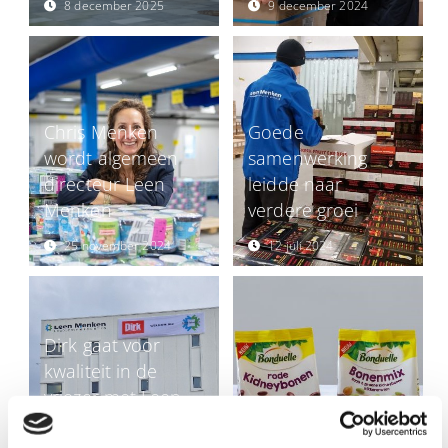
8 december 2025
9 december 2024
Chris Menken
Goede
wordt algemeen
samenwerking
directeur Leen
leidde naar
Menken
verdere groei
25 november 2024
12 juli 2024
Dirk gaat voor
kwaliteit in de
vriezer met Leen
Menken en
Bonduelle kiest