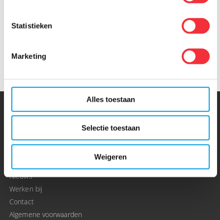
bevoorrading in
uitbreiden met een
Amsterdam
nieuw vrieshuis
Statistieken
11 maart 2022
8 februari 2022
Marketing
Alles toestaan
Leen Menken
Selectie toestaan
Home
Over ons
Weigeren
Onze oplossingen
Nieuws
Werken bij
Contact
Algemene voorwaarden