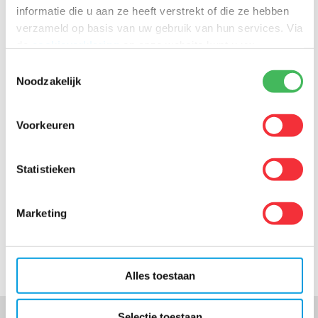
mogelijk te leren van onze fouten, en kunnen we snel
informatie die u aan ze heeft verstrekt of die ze hebben
verbeteringen aanbrengen.
verzameld op basis van uw gebruik van hun services. Via
de
cookieverklaring
op onze website kunt u uw
toestemming op elk moment wijzigen of intrekken.
Toestemmingsselectie
Noodzakelijk
Voorkeuren
Statistieken
Marketing
Alles toestaan
Selectie toestaan