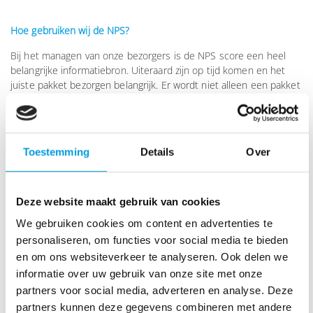
Hoe gebruiken wij de NPS?
Bij het managen van onze bezorgers is de NPS score een heel
belangrijke informatiebron. Uiteraard zijn op tijd komen en het
juiste pakket bezorgen belangrijk. Er wordt niet alleen een pakket
afgeleverd, maar ook een goed gevoel.
Om onze bezorgers zo enthousiast mogelijk te krijgen, kunnen zij
iedere maand een cadeaubon winnen op basis van een aantal
Toestemming
Details
Over
KPI’s, waaronder de NPS -die een groot aandeel heeft in het
totaal.
Detractors willen we natuurlijk zo weinig mogelijk. Op het
Deze website maakt gebruik van cookies
moment dat klanten tóch ontevreden waren over de bezorging,
We gebruiken cookies om content en advertenties te
nemen we in veel gevallen contact met ze op. Telefonisch om
personaliseren, om functies voor social media te bieden
hun verhaal te horen, of we sturen een leuke attentie op.
en om ons websiteverkeer te analyseren. Ook delen we
Alle detractor opmerkingen houden we daarnaast bij in ons
informatie over uw gebruik van onze site met onze
klachtensysteem; al deze klachten worden wekelijks besproken
partners voor social media, adverteren en analyse. Deze
binnen alle betreffende afdelingen. Zo proberen we zoveel
partners kunnen deze gegevens combineren met andere