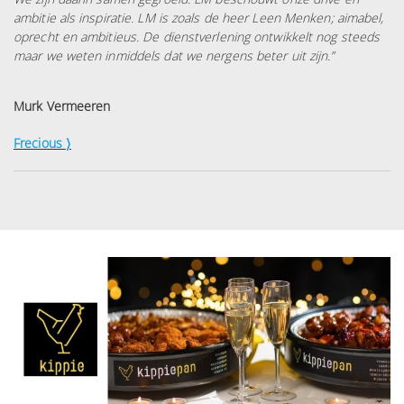
ambitie als inspiratie. LM is zoals de heer Leen Menken; aimabel,
oprecht en ambitieus. De dienstverlening ontwikkelt nog steeds
maar we weten inmiddels dat we nergens beter uit zijn.”
Murk Vermeeren
Frecious
〉