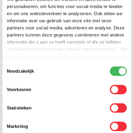
personaliseren, om functies voor social media te bieden
en om ons websiteverkeer te analyseren. Ook delen we
informatie over uw gebruik van onze site met onze
partners voor social media, adverteren en analyse. Deze
partners kunnen deze gegevens combineren met andere
informatie die u aan ze heeft verstrekt of die ze hebben
verzameld op basis van uw gebruik van hun services. Via
de
cookieverklaring
op onze website kunt u uw
“Het is enorm prettig om te ervaren dat de bezorgers van Leen
toestemming op elk moment wijzigen of intrekken.
Menken zeer zorgvuldig met onze producten omgaan en dat deze
Toestemmingsselectie
op tijd worden geleverd. Voorheen waren wij elke ochtend bezig
Noodzakelijk
met het afhandelen van klachten, nu nog maar heel sporadisch
een mailtje. De samenwerking met Leen Menken is voor ons een
echte verademing. Wij zien de toekomst dan ook vol vertrouwen
Voorkeuren
tegemoet en willen samen met Leen Menken verder groeien als
organisatie.”
Statistieken
Marketing
Yannicke Kiezenbrink – Operationeel directeur Animal Food